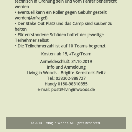
technisch in Ordnung sein und vom Fahrer beherrscht
werden
• eventuell kann ein Roller gegen Gebühr gestellt
werden(Anfrage!)
• Der Stake Out Platz und das Camp sind sauber zu
halten
• Für entstandene Schäden haftet der jeweilige
Teilnehmer selbst
• Die Teilnehmerzahl ist auf 10 Teams begrenzt
Kosten: ab 15,-/Tag/Team
Anmeldeschluß:
31.10.2019
Info und Anmeldung
Living in Woods - Brigitte Kernstock-Reitz
Tel.: 038302-888727
Handy 0160-98310355
e-mail: post@livinginwoods.de
© 2014. Living in Woods. All Rights Reserved.